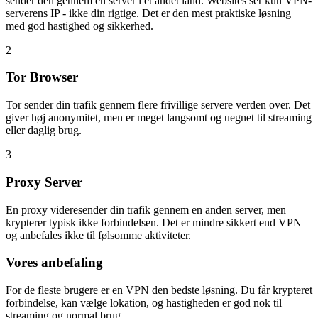
sender den gennem en server i et andet land. Websites ser kun VPN-
serverens IP - ikke din rigtige. Det er den mest praktiske løsning
med god hastighed og sikkerhed.
2
Tor Browser
Tor sender din trafik gennem flere frivillige servere verden over. Det
giver høj anonymitet, men er meget langsomt og uegnet til streaming
eller daglig brug.
3
Proxy Server
En proxy videresender din trafik gennem en anden server, men
krypterer typisk ikke forbindelsen. Det er mindre sikkert end VPN
og anbefales ikke til følsomme aktiviteter.
Vores anbefaling
For de fleste brugere er en VPN den bedste løsning. Du får krypteret
forbindelse, kan vælge lokation, og hastigheden er god nok til
streaming og normal brug.