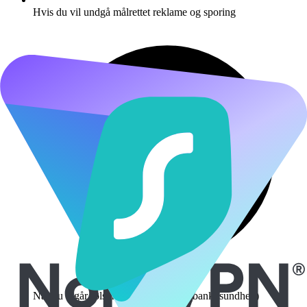
Hvis du vil undgå målrettet reklame og sporing
Når du tilgår følsomme oplysninger (bank, sundhed)