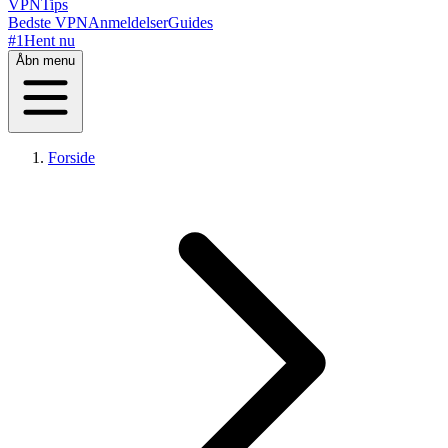
VPN
Tips
Bedste VPN
Anmeldelser
Guides
#1
Hent nu
Åbn menu
Forside