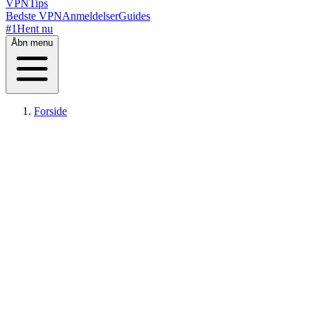
VPN
Tips
Bedste VPN
Anmeldelser
Guides
#1
Hent nu
Åbn menu
Forside